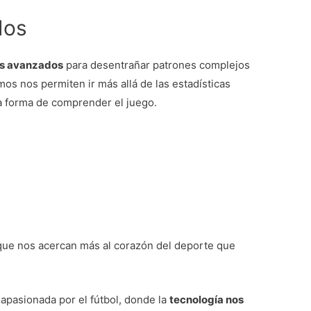
dos
os avanzados
para desentrañar patrones complejos
itmos nos permiten ir más allá de las estadísticas
a forma de comprender el juego.
ue nos acercan más al corazón del deporte que
pasionada por el fútbol, donde la
tecnología nos