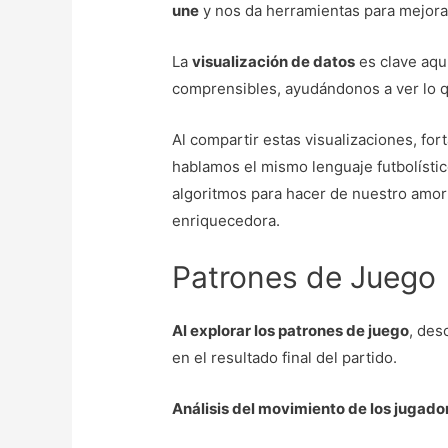
une
y nos da herramientas para mejora
La
visualización de datos
es clave aqu
comprensibles, ayudándonos a ver lo 
Al compartir estas visualizaciones, fo
hablamos el mismo lenguaje futbolísti
algoritmos para hacer de nuestro amor
enriquecedora.
Patrones de Juego
Al explorar los patrones de juego
, des
en el resultado final del partido.
Análisis del movimiento de los jugado