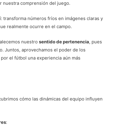
r nuestra comprensión del juego.
í: transforma números fríos en imágenes claras y
que realmente ocurre en el campo.
rtalecemos nuestro
sentido de pertenencia
, pues
co. Juntos, aprovechamos el poder de los
 por el fútbol una experiencia aún más
cubrimos cómo las dinámicas del equipo influyen
res
: