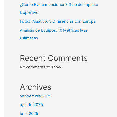
¿Cómo Evaluar Lesiones? Guía de Impacto
Deportivo
Fútbol Asiático: 5 Diferencias con Europa
Análisis de Equipos: 10 Métricas Más
Utilizadas
Recent Comments
No comments to show.
Archives
septiembre 2025
agosto 2025
julio 2025