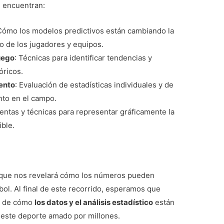
e encuentran:
Cómo los modelos predictivos están cambiando la
o de los jugadores y equipos.
uego
: Técnicas para identificar tendencias y
óricos.
iento
: Evaluación de estadísticas individuales y de
nto en el campo.
entas y técnicas para representar gráficamente la
ible.
o que nos revelará cómo los números pueden
bol. Al final de este recorrido, esperamos que
a de cómo
los datos y el análisis estadístico
están
 este deporte amado por millones.