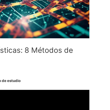
ísticas: 8 Métodos de
o de estudio