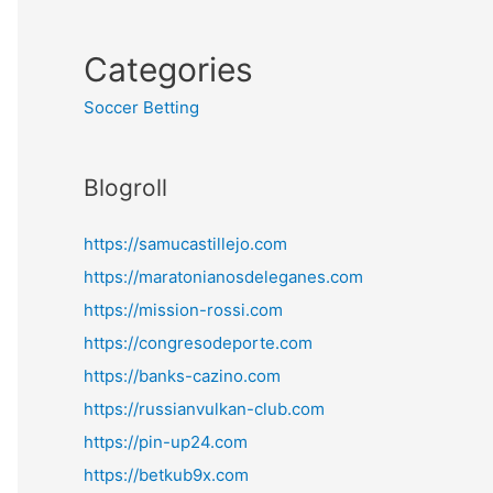
Categories
Soccer Betting
Blogroll
https://samucastillejo.com
https://maratonianosdeleganes.com
https://mission-rossi.com
https://congresodeporte.com
https://banks-cazino.com
https://russianvulkan-club.com
https://pin-up24.com
https://betkub9x.com