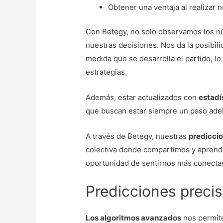
Obtener una ventaja al realizar 
Con Betegy, no solo observamos los 
nuestras decisiones. Nos da la posibil
medida que se desarrolla el partido, l
estrategias.
Además, estar actualizados con
estadí
que buscan estar siempre un paso adel
A través de Betegy, nuestras
predicci
colectiva donde compartimos y aprende
oportunidad de sentirnos más conect
Predicciones preci
Los algoritmos avanzados
nos permite