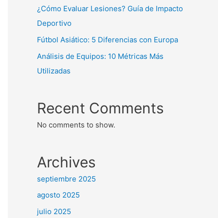
¿Cómo Evaluar Lesiones? Guía de Impacto
Deportivo
Fútbol Asiático: 5 Diferencias con Europa
Análisis de Equipos: 10 Métricas Más
Utilizadas
Recent Comments
No comments to show.
Archives
septiembre 2025
agosto 2025
julio 2025