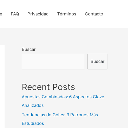
de
FAQ
Privacidad
Términos
Contacto
Buscar
Buscar
Recent Posts
Apuestas Combinadas: 6 Aspectos Clave
Analizados
Tendencias de Goles: 9 Patrones Más
Estudiados