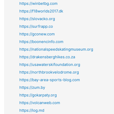
https://winbetbg.com
https://f18worlds2017.dk
https://slovacko.org
https://surfrapp.co
https://gconew.com
https://boonencinfo.com
https://nationalspeedskatingmuseum.org
https://drakensberghikes.co.za
https://usawaterskifoundation.org
https://northbrookvelodrome.org
https://bay-area-sports-blog.com
https://zum.by
https://gokarpaty.org
https://volcanweb.com
https://log.md