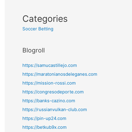
Categories
Soccer Betting
Blogroll
https://samucastillejo.com
https://maratonianosdeleganes.com
https://mission-rossi.com
https://congresodeporte.com
https://banks-cazino.com
https://russianvulkan-club.com
https://pin-up24.com
https://betkub9x.com