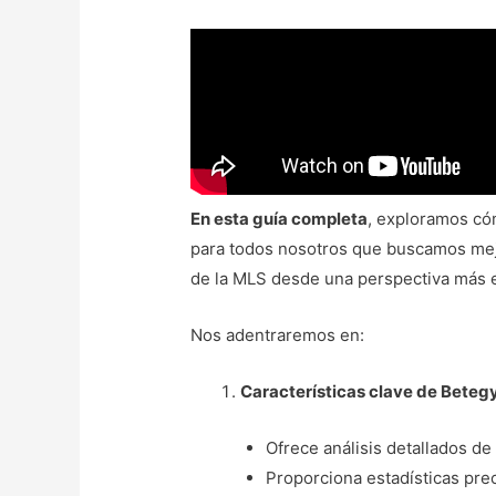
En esta guía completa
, exploramos có
para todos nosotros que buscamos mejo
de la MLS desde una perspectiva más e
Nos adentraremos en:
Características clave de Beteg
Ofrece análisis detallados de 
Proporciona estadísticas prec