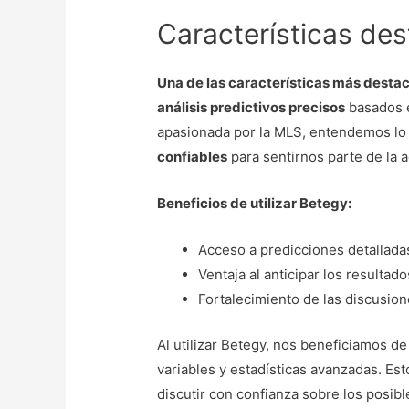
Características de
Una de las características más dest
análisis predictivos precisos
basados 
apasionada por la MLS, entendemos lo
confiables
para sentirnos parte de la
Beneficios de utilizar Betegy:
Acceso a predicciones detallada
Ventaja al anticipar los resultado
Fortalecimiento de las discusion
Al utilizar Betegy, nos beneficiamos d
variables y estadísticas avanzadas. Es
discutir con confianza sobre los posibl