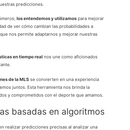
nuestras predicciones.
números;
los entendemos y utilizamos
para mejorar
idad de ver cómo cambian las probabilidades a
o que nos permite adaptarnos y mejorar nuestras
sticas en tiempo real
nos une como aficionados
ante.
ones de la MLS
se convierten en una experiencia
mos juntos. Esta herramienta nos brinda la
ados y comprometidos con el deporte que amamos.
sas basadas en algoritmos
n realizar predicciones precisas al analizar una