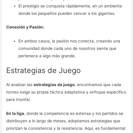
El prestigio se conquista rápidamente, en un ambiente
donde los pequeños pueden vencer a los gigantes.
Conexión y Pasión:
En ambos casos, la pasión nos conecta, creando una
comunidad donde cada uno de nosotros siente que
pertenece a algo más grande.
Estrategias de Juego
Al analizar las
estrategias de juego
, encontramos que cada
torneo exige su propia táctica adaptativa y enfoque específico
para triunfar.
En la liga
, donde la competencia es extensa y los partidos se
distribuyen a lo largo de meses, adoptamos estrategias que
priorizan la consistencia y la resistencia. Aquí, es fundamental: