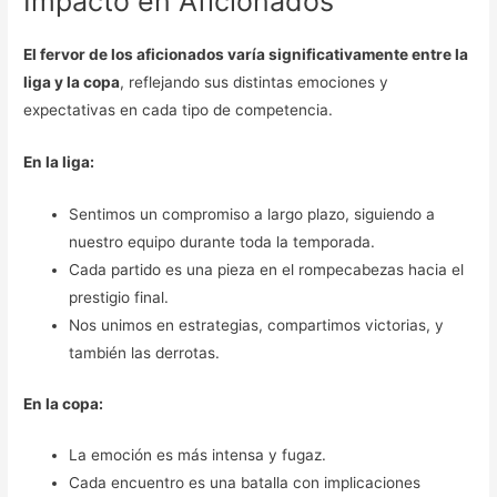
Impacto en Aficionados
El fervor de los aficionados varía significativamente entre la
liga y la copa
, reflejando sus distintas emociones y
expectativas en cada tipo de competencia.
En la liga:
Sentimos un compromiso a largo plazo, siguiendo a
nuestro equipo durante toda la temporada.
Cada partido es una pieza en el rompecabezas hacia el
prestigio final.
Nos unimos en estrategias, compartimos victorias, y
también las derrotas.
En la copa:
La emoción es más intensa y fugaz.
Cada encuentro es una batalla con implicaciones