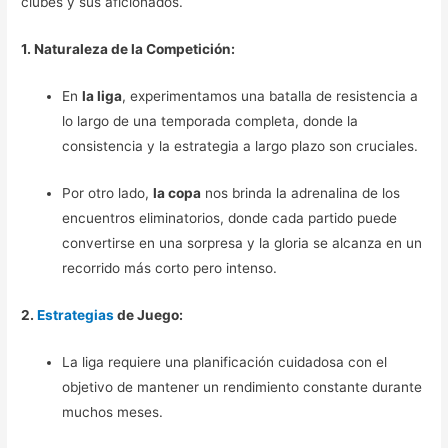
clubes y sus aficionados.
1. Naturaleza de la Competición:
En
la liga
, experimentamos una batalla de resistencia a
lo largo de una temporada completa, donde la
consistencia y la estrategia a largo plazo son cruciales.
Por otro lado,
la copa
nos brinda la adrenalina de los
encuentros eliminatorios, donde cada partido puede
convertirse en una sorpresa y la gloria se alcanza en un
recorrido más corto pero intenso.
2.
Estrategias
de Juego:
La liga requiere una planificación cuidadosa con el
objetivo de mantener un rendimiento constante durante
muchos meses.