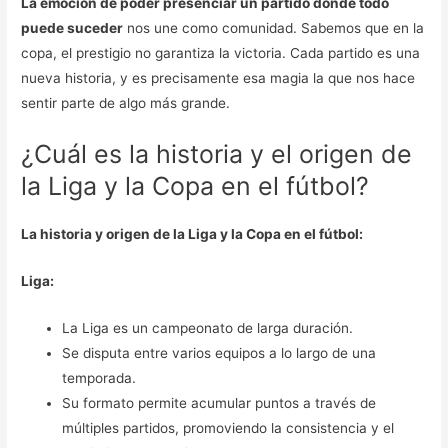
La emoción de poder presenciar un partido donde todo
puede suceder
nos une como comunidad. Sabemos que en la
copa, el prestigio no garantiza la victoria. Cada partido es una
nueva historia, y es precisamente esa magia la que nos hace
sentir parte de algo más grande.
¿Cuál es la historia y el origen de
la Liga y la Copa en el fútbol?
La historia y origen de la Liga y la Copa en el fútbol:
Liga:
La Liga es un campeonato de larga duración.
Se disputa entre varios equipos a lo largo de una
temporada.
Su formato permite acumular puntos a través de
múltiples partidos, promoviendo la consistencia y el