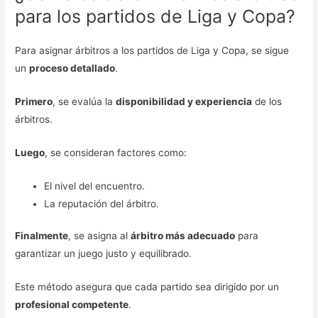
para los partidos de Liga y Copa?
Para asignar árbitros a los partidos de Liga y Copa, se sigue
un
proceso detallado
.
Primero
, se evalúa la
disponibilidad y experiencia
de los
árbitros.
Luego
, se consideran factores como:
El nivel del encuentro.
La reputación del árbitro.
Finalmente
, se asigna al
árbitro más adecuado
para
garantizar un juego justo y equilibrado.
Este método asegura que cada partido sea dirigido por un
profesional competente
.