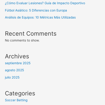
¿Cómo Evaluar Lesiones? Guía de Impacto Deportivo
Fútbol Asiático: 5 Diferencias con Europa
Análisis de Equipos: 10 Métricas Más Utilizadas
Recent Comments
No comments to show.
Archives
septiembre 2025
agosto 2025
julio 2025
Categories
Soccer Betting