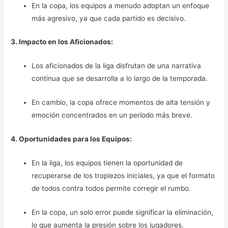
En la copa, los equipos a menudo adoptan un enfoque
más agresivo, ya que cada partido es decisivo.
3. Impacto en los Aficionados:
Los aficionados de la liga disfrutan de una narrativa
continua que se desarrolla a lo largo de la temporada.
En cambio, la copa ofrece momentos de alta tensión y
emoción concentrados en un período más breve.
4. Oportunidades para los Equipos:
En la liga, los equipos tienen la oportunidad de
recuperarse de los tropiezos iniciales, ya que el formato
de todos contra todos permite corregir el rumbo.
En la copa, un solo error puede significar la eliminación,
lo que aumenta la presión sobre los jugadores.