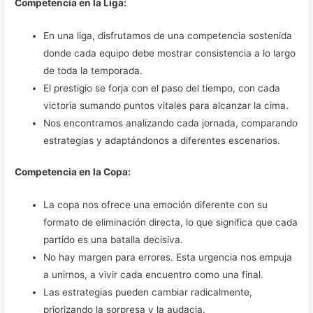
Competencia en la Liga:
En una liga, disfrutamos de una competencia sostenida
donde cada equipo debe mostrar consistencia a lo largo
de toda la temporada.
El prestigio se forja con el paso del tiempo, con cada
victoria sumando puntos vitales para alcanzar la cima.
Nos encontramos analizando cada jornada, comparando
estrategias y adaptándonos a diferentes escenarios.
Competencia en la Copa:
La copa nos ofrece una emoción diferente con su
formato de eliminación directa, lo que significa que cada
partido es una batalla decisiva.
No hay margen para errores. Esta urgencia nos empuja
a unirnos, a vivir cada encuentro como una final.
Las estrategias pueden cambiar radicalmente,
priorizando la sorpresa y la audacia.